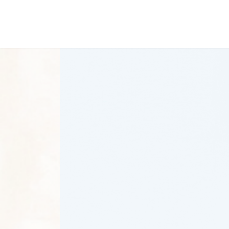
コ
ナ
ン
ビ
テ
ゲ
ン
ー
ツ
シ
へ
ョ
ス
ン
キ
に
ッ
移
プ
動